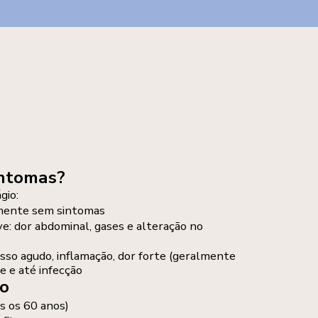
intomas?
gio:
lmente sem sintomas
ve: dor abdominal, gases e alteração no
esso agudo, inflamação, dor forte (geralmente
e e até infecção
co
s os 60 anos)