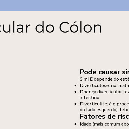
ular do Cólon
Pode causar s
Sim! E depende do está
Diverticulose: norma
Doença diverticular le
intestino
Diverticulite: é o proc
do lado esquerdo), febr
Fatores de ris
Idade (mais comum apó