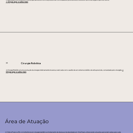
A obesidade é uma doença crônica, que aumenta o risco de problemas como diabetes, pressão alta, colesterol alto e até alguns tipos de câncer.
+ Clique aqui e saiba mais
08
Cirurgia Robótica
A Cirurgia Robótica é uma evolução da cirurgia minimamente invasiva, realizada com o auxílio de um sistema robótico de alta precisão, comandado pelo cirurgião.
+
Clique aqui e saiba mais
​Área de Atuação
A Clínica Franco e Rizzi é referência em cirurgia bariátrica e tratamento de doenças da obesidade em São Paulo, oferecendo soluções personalizadas para cada