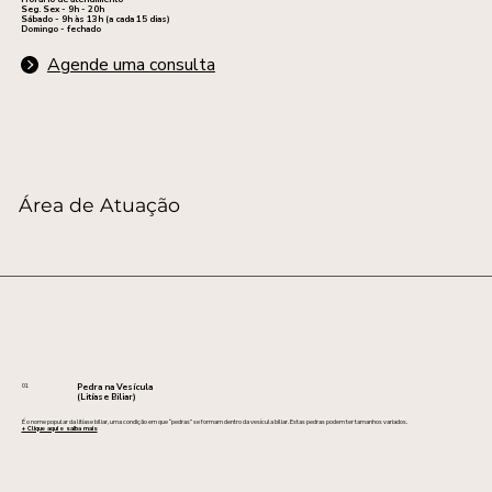
Seg. Sex - 9h - 20h
Sábado - 9h às 13h (a cada 15 dias)
Domingo - fechado
Agende uma consulta
​Área de Atuação
01
Pedra na Vesícula
(Litíase Biliar)
É o nome popular da litíase biliar, uma condição em que “pedras” se formam dentro da vesícula biliar. Estas pedras podem ter tamanhos variados.
+ Clique aqui e saiba mais