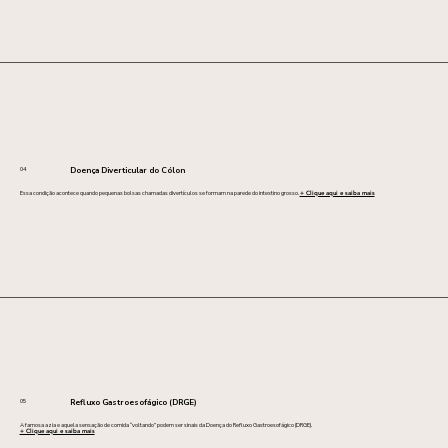
04
Doença Diverticular do Cólon
Essa condição acontece quando pequenas bolsas chamadas divertículos se formam na parede do intestino grosso.
+ Clique aqui e saiba mais
05
Refluxo Gastroesofágico (DRGE)
A famosa azia e aquela sensação de comida “voltando” podem ser sinais da Doença do Refluxo Gastroesofágico (DRGE).
+ Clique aqui e saiba mais