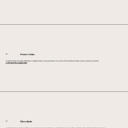
06
Hemorróidas
As hemorróidas são veias dilatadas na região do ânus e reto, parecidas com varizes. É um problema muito comum e que tem solução!
+ Clique aqui e saiba mais
07
Obesidade