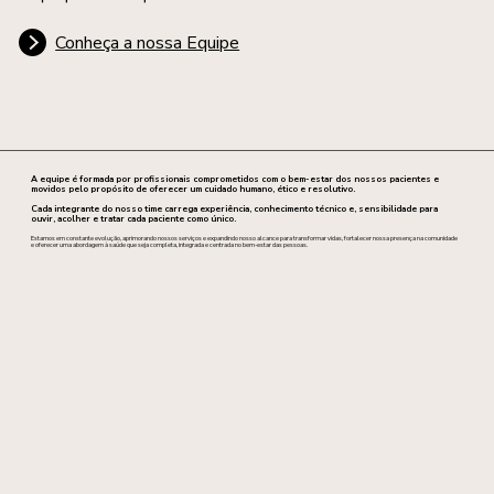
Conheça a nossa Equipe
A equipe é formada por profissionais comprometidos com o bem-estar dos nossos pacientes e
movidos pelo propósito de oferecer um cuidado humano, ético e resolutivo.
Cada integrante do nosso time carrega experiência, conhecimento técnico e, sensibilidade para
ouvir, acolher e tratar cada paciente como único.
Estamos em constante evolução, aprimorando nossos serviços e expandindo nosso alcance para transformar vidas, fortalecer nossa presença na comunidade
e oferecer uma abordagem à saúde que seja completa, integrada e centrada no bem-estar das pessoas.