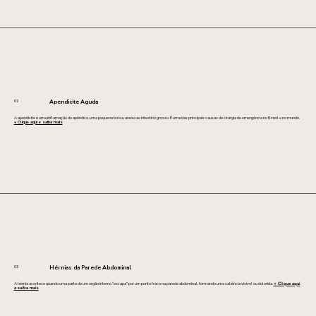
02
Apendicite Aguda
A apendicite é uma inflamação do apêndice, uma pequena bolsa, anexa ao intestino grosso. É uma das principais causas de cirurgia de emergência no Brasil e no mundo.
+ Clique aqui e saiba mais
03
Hérnias da Parede Abdominal
A hérnia acontece quando uma parte de um órgão interno “escapa” por um ponto fraco na parede abdominal, formando uma saliência visível ou dolorida.
+ Clique aqui
e saiba mais