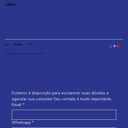
(11) 3845.5820
(11) 99972.5701
Home
Nossa Equipe
Contato
© 1978 Clínica Franco e Rizzi. Todos os direitos reservados.
Estamos à disposição para esclarecer suas dúvidas e 
agendar sua consulta! Seu contato é muito importante.
Email
*
Whatsapp
*