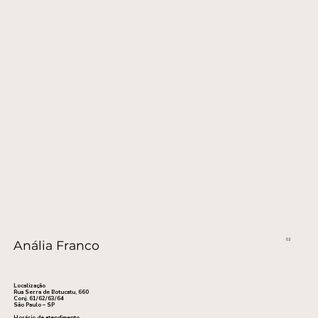
02
Anália Franco
Localização
Rua Serra de Botucatu, 660
Conj. 61/62/63/64
São Paulo – SP
Horário de atendimento