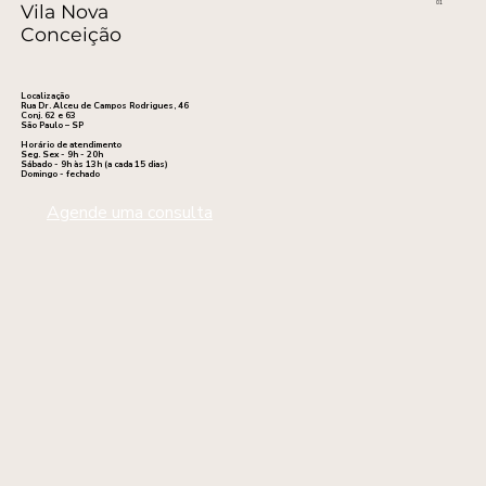
01
Vila Nova
Conceição
Localização
Rua Dr. Alceu de Campos Rodrigues, 46
Conj. 62 e 63
São Paulo – SP
Horário de atendimento
Seg. Sex - 9h - 20h
Sábado - 9h às 13h (a cada 15 dias)
Domingo - fechado
Agende uma consulta